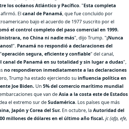
re los océanos Atlántico y Pacífico
. "
Esta completa
, afirmó. El
canal de Panamá
, que fue concluido por
ntroamericano bajo el acuerdo de 1977 suscrito por el
mó el control completo del paso comercial en 1999.
nistrara, no China ni nadie más
", dijo Trump. "
¡Nunca
manos!
".
Panamá no respondió a declaraciones del
"
operación segura, eficiente y confiable
" del canal,
canal de Panamá en su totalidad y sin lugar a dudas
",
as
no respondieron inmediatamente a las declaraciones
ero, Trump ha estado ejerciendo su
influencia política en
dente Joe Biden.
Un
5% del comercio marítimo mundial
 embarcaciones que van de
Asia a la costa este de Estados
odea el extremo sur de
Sudamérica
. Los países que más
na, Japón y Corea del Sur.
En octubre, la
Autoridad del
00 millones de dólares en el último año fiscal.
jc (afp, efe,