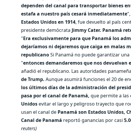
dependen del canal para transportar bienes ent
estafa a nuestro país cesará inmediatamente
"
Estados Unidos en 1914
, fue devuelto al país ce
presidente demócrata
Jimmy Cater.
Panamá reto
"
Era exclusivamente para que Panamá los admi
dejaríamos ni dejaremos que caiga en malas 
republicano
Si Panamá no puede garantizar una 
"
entonces demandaremos que nos devuelvan el 
añadió el republicano. Las autoridades panameñ
de Trump.
Aunque asumirá funciones el 20 de en
los últimos días de la administración del presi
pasa por el canal de Panamá,
que permite a las
Unidos
evitar el largo y peligroso trayecto que r
usan el canal de
Panamá son Estados Unidos, Chi
Canal de Panamá
reportó ganancias por casi
5.0
reuters)