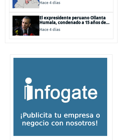
EEUU
Hace 4 días
El expresidente peruano Ollanta
Humala, condenado a 15 años de
cárcel, sale libre al anularse su
Hace 4 días
caso