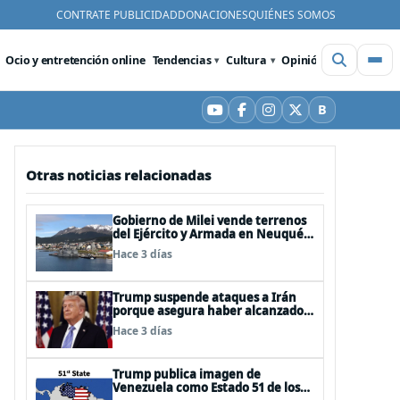
CONTRATE PUBLICIDAD
DONACIONES
QUIÉNES SOMOS
Ocio y entretención online
Tendencias
Cultura
Opinión
Videos
De
B
YouTube
Facebook
Instagram
X
Bluesky
Otras noticias relacionadas
Gobierno de Milei vende terrenos
del Ejército y Armada en Neuquén
y Ushuaia
Hace 3 días
Trump suspende ataques a Irán
porque asegura haber alcanzado
«las bases de un acuerdo»
Hace 3 días
Trump publica imagen de
Venezuela como Estado 51 de los