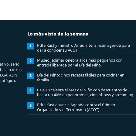
Lo más visto de la semana
Pdte Kast y ministro Arrau intensifican agenda para
1
dar a conocer su ACOT
Museo Jedimar celebra a los más pequeños con
2
tivo, serio
entrada liberada por el Día del Niño
e hacen otros
MEGA, ADN
Día del Niño: cinco recetas fáciles para cocinar en
3
familia
ratégica.
Caja 18 celebra el Mes del Niño con descuentos de
4
hasta un 40% en panoramas, cine, shows y streaming
Pdte Kast anuncia Agenda contra el Crimen
5
Organizado y el Terrorismo (ACOT)