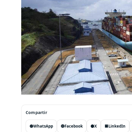
Compartir
🟢
WhatsApp
🔵
Facebook
⚫
X
🟦
LinkedIn