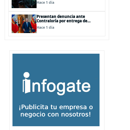
del secreto bancario, porque ya
Hace 1 día
existe
Presentan denuncia ante
Contraloría por entrega de
información falsa del Pdte Kast en
Hace 1 día
cadena nacional