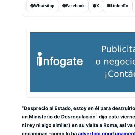
🟢
WhatsApp
🔵
Facebook
⚫
X
🟦
LinkedIn
“Desprecio al Estado, estoy en él para destruirl
un Ministerio de Desregulación”
dijo este viern
ni rey ni algo similar
) en su visita a Roma, así 
encaminan -como lo ha
advertido oportunamen