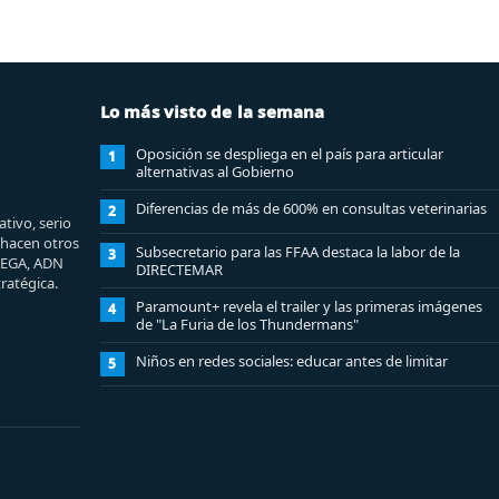
Lo más visto de la semana
Oposición se despliega en el país para articular
1
alternativas al Gobierno
Diferencias de más de 600% en consultas veterinarias
2
tivo, serio
e hacen otros
Subsecretario para las FFAA destaca la labor de la
3
MEGA, ADN
DIRECTEMAR
ratégica.
Paramount+ revela el trailer y las primeras imágenes
4
de "La Furia de los Thundermans"
Niños en redes sociales: educar antes de limitar
5