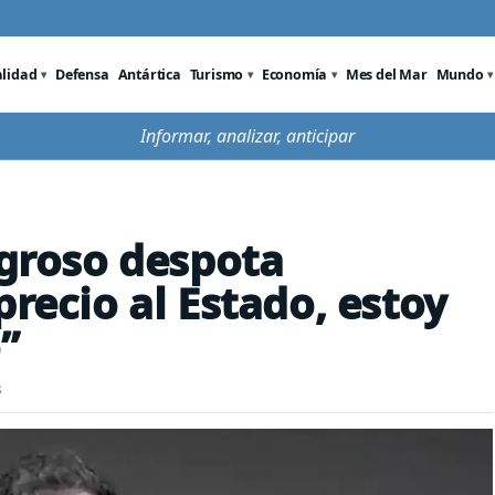
alidad
Defensa
Antártica
Turismo
Economía
Mes del Mar
Mundo
Informar, analizar, anticipar
igroso despota
precio al Estado, estoy
”
s