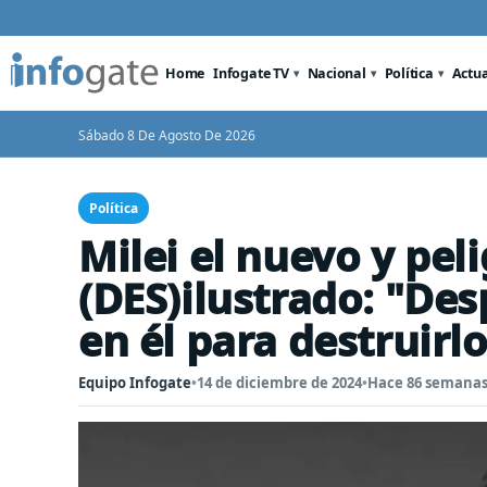
Home
Infogate TV
Nacional
Política
Actu
Sábado 8 De Agosto De 2026
Política
Milei el nuevo y pel
(DES)ilustrado: "Des
en él para destruirlo
Equipo Infogate
•
14 de diciembre de 2024
•
Hace 86 semana