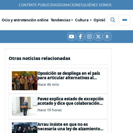
CONTRATE PUBLICIDAD
DONACIONES
QUIÉNES SOMOS
Ocio y entretención online
Tendencias
Cultura
Opinión
Videos
De
B
YouTube
Facebook
Instagram
X
Bluesky
Otras noticias relacionadas
Oposición se despliega en el país
para articular alternativas al
Gobierno
Hace 46 min
Pavez explica estado de excepción
acotado y dice que colaboración
entre FFAA y policías, “es algo del
Hace 19 horas
todo pertinente analizar”
Arrau insiste en que no es
necesaria una ley de alzamiento