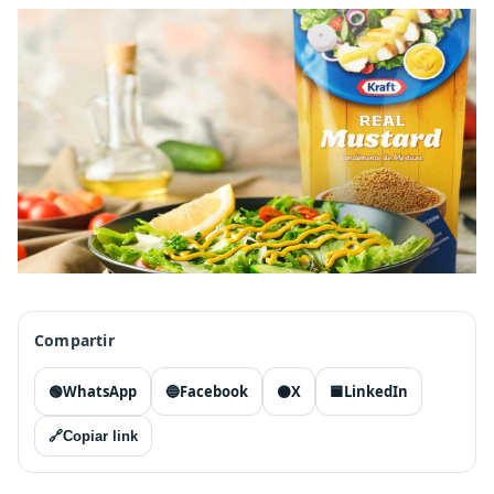
Compartir
🟢
WhatsApp
🔵
Facebook
⚫
X
🟦
LinkedIn
🔗
Copiar link