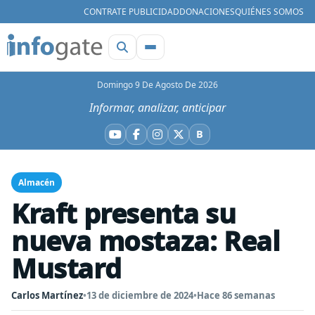
CONTRATE PUBLICIDAD
DONACIONES
QUIÉNES SOMOS
Domingo 9 De Agosto De 2026
Informar, analizar, anticipar
B
YouTube
Facebook
Instagram
X
Bluesky
Almacén
Kraft presenta su
nueva mostaza: Real
Mustard
Carlos Martínez
•
13 de diciembre de 2024
•
Hace 86 semanas