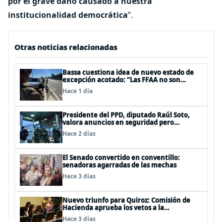
por el grave daño causado a nuestra
institucionalidad democrática
”.
Otras noticias relacionadas
Bassa cuestiona idea de nuevo estado de
excepción acotado: “Las FFAA no son
policías”
Hace 1 día
Presidente del PPD, diputado Raúl Soto,
valora anuncios en seguridad pero
advierte ausencia clave: alzamiento del
Hace 2 días
secreto bancario
El Senado convertido en conventillo:
senadoras agarradas de las mechas
Hace 3 días
Nuevo triunfo para Quiroz: Comisión de
Hacienda aprueba los vetos a la
Megarreforma
Hace 3 días