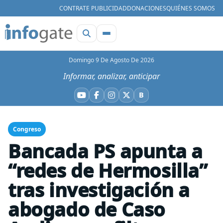
CONTRATE PUBLICIDAD
DONACIONES
QUIÉNES SOMOS
Domingo 9 De Agosto De 2026
Informar, analizar, anticipar
B
YouTube
Facebook
Instagram
X
Bluesky
Congreso
Bancada PS apunta a
“redes de Hermosilla”
tras investigación a
abogado de Caso