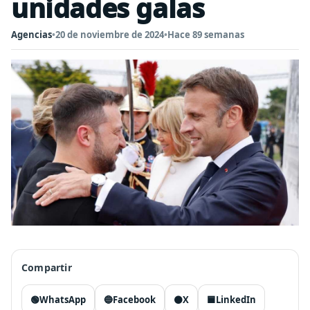
unidades galas
Agencias
•
20 de noviembre de 2024
•
Hace 89 semanas
Compartir
🟢
WhatsApp
🔵
Facebook
⚫
X
🟦
LinkedIn