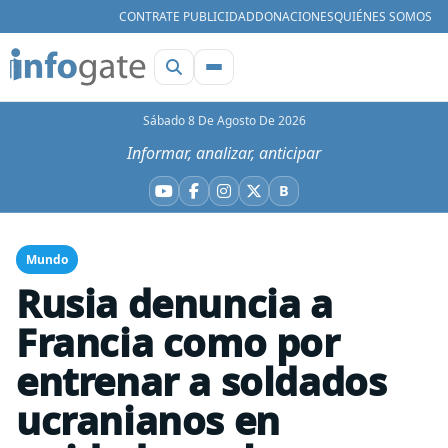
CONTRATE PUBLICIDAD
DONACIONES
QUIÉNES SOMOS
Sábado 8 De Agosto De 2026
Informar, analizar, anticipar
B
YouTube
Facebook
Instagram
X
Bluesky
Mundo
Rusia denuncia a
Francia como por
entrenar a soldados
ucranianos en