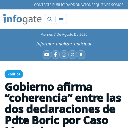
CONTRATE PUBLICIDAD
DONACIONES
QUIÉNES SOMOS
Viernes 7 De Agosto De 2026
Informar, analizar, anticipar
B
YouTube
Facebook
Instagram
X
Bluesky
Política
Gobierno afirma
“coherencia” entre las
dos declaraciones de
Pdte Boric por Caso