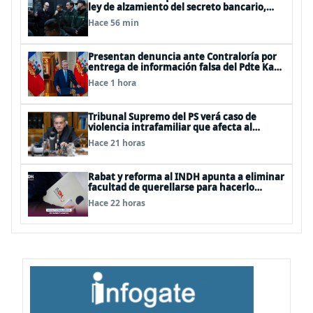
ley de alzamiento del secreto bancario,
porque ya existe
Hace 56 min
Presentan denuncia ante Contraloría por
entrega de información falsa del Pdte Kast
en cadena nacional
Hace 1 hora
Tribunal Supremo del PS verá caso de
violencia intrafamiliar que afecta al
senador Fidel Espinoza
Hace 21 horas
Rabat y reforma al INDH apunta a eliminar
facultad de querellarse para hacerlo
“consultivo”
Hace 22 horas