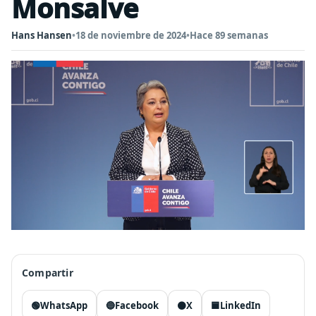
Monsalve
Hans Hansen
•
18 de noviembre de 2024
•
Hace 89 semanas
Compartir
🟢
WhatsApp
🔵
Facebook
⚫
X
🟦
LinkedIn