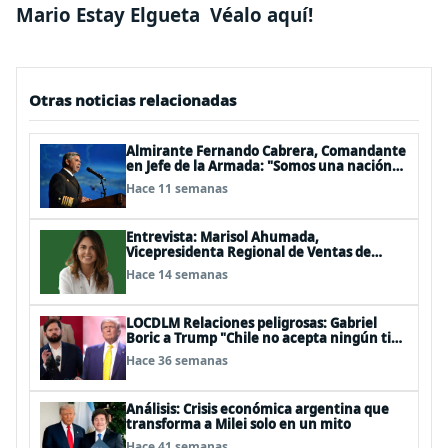
Mario Estay Elgueta
Véalo aquí!
Otras noticias relacionadas
Almirante Fernando Cabrera, Comandante
en Jefe de la Armada: "Somos una nación
Americana, Polinésica y Antártica;
Hace 11 semanas
bioceánica y tricontinental, cuyo destino
se definen en el mar"
Entrevista: Marisol Ahumada,
Vicepresidenta Regional de Ventas de
Herbalife para Centro y Sudamérica
Hace 14 semanas
LOCDLM Relaciones peligrosas: Gabriel
Boric a Trump "Chile no acepta ningún tipo
de tutelaje"
Hace 36 semanas
Análisis: Crisis económica argentina que
transforma a Milei solo en un mito
Hace 41 semanas