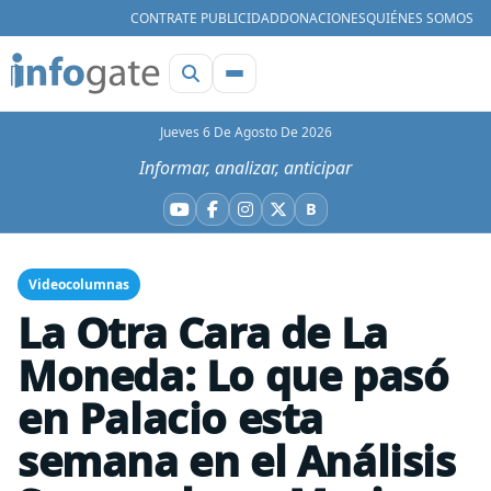
CONTRATE PUBLICIDAD
DONACIONES
QUIÉNES SOMOS
Jueves 6 De Agosto De 2026
Informar, analizar, anticipar
B
YouTube
Facebook
Instagram
X
Bluesky
Videocolumnas
La Otra Cara de La
Moneda: Lo que pasó
en Palacio esta
semana en el Análisis