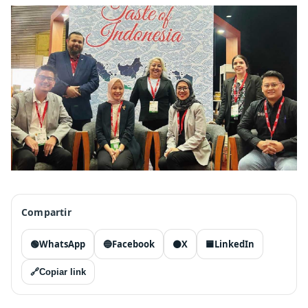
Compartir
🟢
WhatsApp
🔵
Facebook
⚫
X
🟦
LinkedIn
🔗
Copiar link