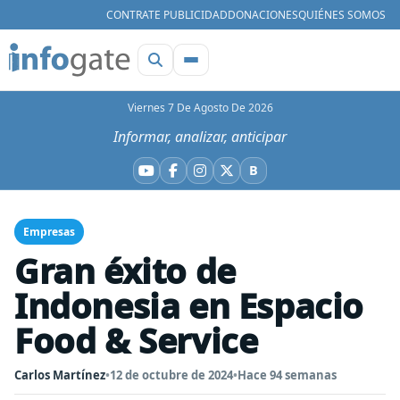
CONTRATE PUBLICIDAD
DONACIONES
QUIÉNES SOMOS
Viernes 7 De Agosto De 2026
Informar, analizar, anticipar
B
YouTube
Facebook
Instagram
X
Bluesky
Empresas
Gran éxito de
Indonesia en Espacio
Food & Service
Carlos Martínez
•
12 de octubre de 2024
•
Hace 94 semanas