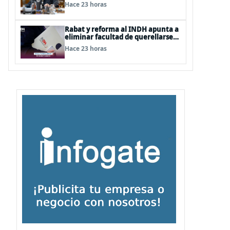
afecta al senador Fidel Espinoza
Hace 23 horas
Rabat y reforma al INDH apunta a
eliminar facultad de querellarse
para hacerlo “consultivo”
Hace 23 horas