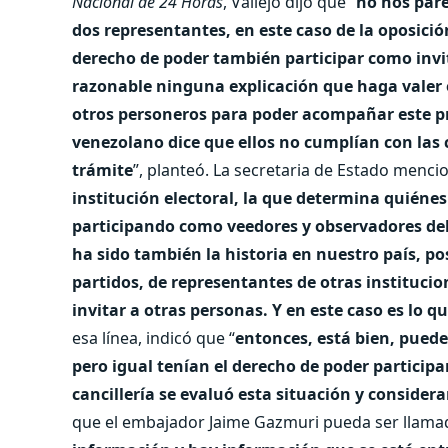
Nacional de 24 Horas
, Vallejo dijo que “
no nos pare
dos representantes, en este caso de la oposici
derecho de poder también participar como invit
razonable ninguna explicación que haga valer e
otros personeros para poder acompañar este pr
venezolano dice que ellos no cumplían con las 
trámite
”, planteó. La secretaria de Estado menci
institución electoral, la que determina quiénes
participando como veedores y observadores del
ha sido también la historia en nuestro país, po
partidos, de representantes de otras institucio
invitar a otras personas. Y en este caso es lo 
esa línea, indicó que “
entonces, está bien, pueden
pero igual tenían el derecho de poder participa
cancillería se evaluó esta situación y conside
que el embajador Jaime Gazmuri pueda ser llamado