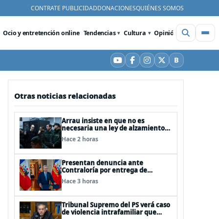
CONTRATE PUBLICIDAD
DONACIONES
QUIÉNES SOMOS
Ocio y entretención online
Tendencias
Cultura
Opinión
Videos
De
B
YouTube
Facebook
Instagram
X
Bluesky
Otras noticias relacionadas
Arrau insiste en que no es
necesaria una ley de alzamiento
del secreto bancario, porque ya
Hace 2 horas
existe
Presentan denuncia ante
Contraloría por entrega de
información falsa del Pdte Kast en
Hace 3 horas
cadena nacional
Tribunal Supremo del PS verá caso
de violencia intrafamiliar que