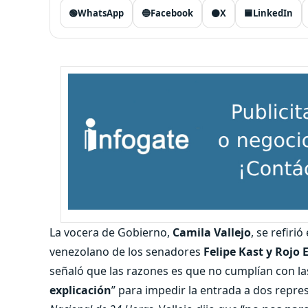
🟢
WhatsApp
🔵
Facebook
⚫
X
🟦
LinkedIn
La vocera de Gobierno,
Camila Vallejo
, se refiri
venezolano de los senadores
Felipe Kast y Rojo
señaló que las razones es que no cumplían con la
explicación
” para impedir la entrada a dos repre