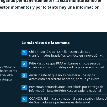
ntregando permanentemente (…) está monitoreando el
en estos momentos y por lo tanto hay una información
Lo más visto de la semana
Chile importó US$112 millones en plásticos
1
transformados brasileños con foco en innovación y
sostenibilidad
Pdte Kast dice que FFAA en barrios críticos será de
2
tivo, serio
colaboración y no sustituye rol de policías en control
e hacen otros
del orden público
MEGA, ADN
Arrau insiste en que no es necesaria una ley de
3
alzamiento del secreto bancario, porque ya existe
ratégica.
Presentan denuncia ante Contraloría por entrega de
4
información falsa del Pdte Kast en cadena nacional
COANIQUEM inicia gira nacional para distribuir Manual
5
de Quemaduras a profesionales de la salud