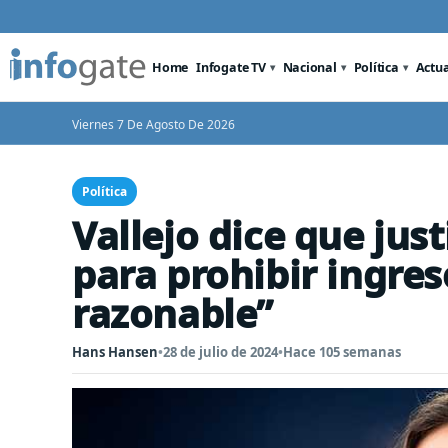
Home
Infogate TV
Nacional
Política
Actu
Viernes 7 De Agosto De 2026
Política
Vallejo dice que jus
para prohibir ingre
razonable”
Hans Hansen
•
28 de julio de 2024
•
Hace 105 semanas