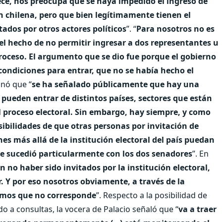
ce, nos preocupa que se haya impedido el ingreso de
ón chilena, pero que bien legítimamente tienen el
ados por otros actores políticos
”. “
Para nosotros no es
l hecho de no permitir ingresar a dos representantes u
oceso. El argumento que se dio fue porque el gobierno
condiciones para entrar, que no se había hecho el
onó que “
se ha señalado públicamente que hay una
 pueden entrar de distintos países, sectores que están
 proceso electoral. Sin embargo, hay siempre, y como
sibilidades de que otras personas por invitación de
nes más allá de la institución electoral del país puedan
que sucedió particularmente con los dos senadores
”. En
 no haber sido invitados por la institución electoral,
r. Y por eso nosotros obviamente, a través de la
ramos que no corresponde
”. Respecto a la posibilidad de
 a consultas, la vocera de Palacio señaló que “
va a traer