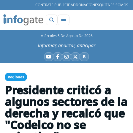
CONTRATE PUBLICIDAD
DONACIONES
QUIÉNES SOMOS
Miércoles 5 De Agosto De 2026
Informar, analizar, anticipar
B
YouTube
Facebook
Instagram
X
Bluesky
Regiones
Presidente criticó a
algunos sectores de la
derecha y recalcó que
"Codelco no se