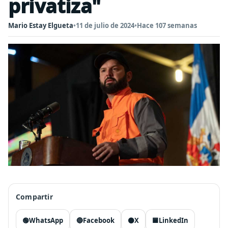
privatiza"
Mario Estay Elgueta
•
11 de julio de 2024
•
Hace 107 semanas
Compartir
🟢
WhatsApp
🔵
Facebook
⚫
X
🟦
LinkedIn