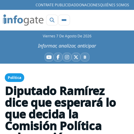
CONTRATE PUBLICIDAD
DONACIONES
QUIÉNES SOMOS
Viernes 7 De Agosto De 2026
Informar, analizar, anticipar
B
YouTube
Facebook
Instagram
X
Bluesky
Política
Diputado Ramírez
dice que esperará lo
que decida la
Comisión Política