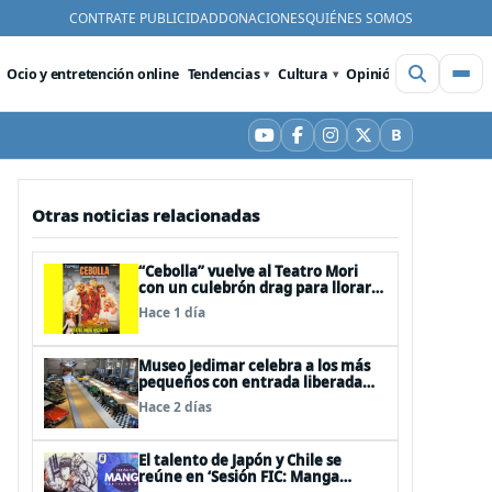
CONTRATE PUBLICIDAD
DONACIONES
QUIÉNES SOMOS
Ocio y entretención online
Tendencias
Cultura
Opinión
Videos
De
B
YouTube
Facebook
Instagram
X
Bluesky
Otras noticias relacionadas
“Cebolla” vuelve al Teatro Mori
con un culebrón drag para llorar
de la risa
Hace 1 día
Museo Jedimar celebra a los más
pequeños con entrada liberada
por el Día del Niño
Hace 2 días
El talento de Japón y Chile se
reúne en ‘Sesión FIC: Manga