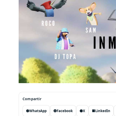
Compartir
🟢
WhatsApp
🔵
Facebook
⚫
X
🟦
LinkedIn