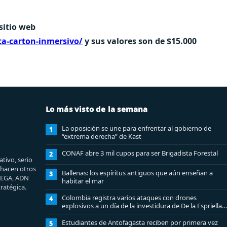
sitio web
ta-carton-inmersivo/
y sus valores son de $15.000
Lo más visto de la semana
La oposición se une para enfrentar al gobierno de
1
“extrema derecha” de Kast
CONAF abre 3 mil cupos para ser Brigadista Forestal
2
tivo, serio
e hacen otros
Ballenas: los espíritus antiguos que aún enseñan a
3
MEGA, ADN
habitar el mar
ratégica.
Colombia registra varios ataques con drones
4
explosivos a un día de la investidura de De la Espriella:
un policía muerto
Estudiantes de Antofagasta reciben por primera vez
5