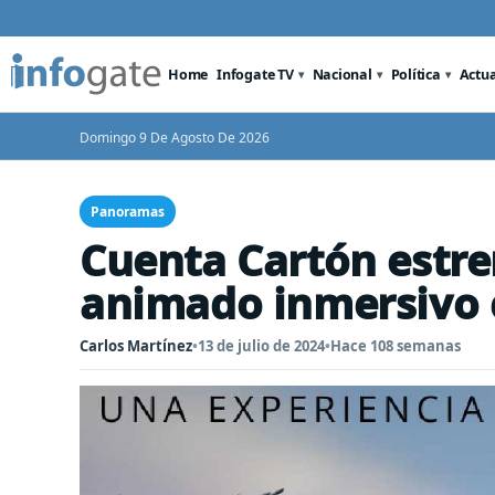
Home
Infogate TV
Nacional
Política
Actu
Domingo 9 De Agosto De 2026
Panoramas
Cuenta Cartón estre
animado inmersivo 
Carlos Martínez
•
13 de julio de 2024
•
Hace 108 semanas