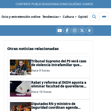
CONTRATE PUBLICIDAD
DONACIONES
QUIÉNES SOMOS
Ocio y entretención online
Tendencias
Cultura
Opinión
Videos
De
B
YouTube
Facebook
Instagram
X
Bluesky
Otras noticias relacionadas
Tribunal Supremo del PS verá caso
de violencia intrafamiliar que
afecta al senador Fidel Espinoza
Hace 9 horas
Rabat y reforma al INDH apunta a
eliminar facultad de querellarse
para hacerlo “consultivo”
Hace 10 horas
Diputados RN y ministro de
Seguridad coordinan agenda