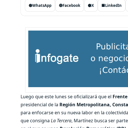
🟢
WhatsApp
🔵
Facebook
⚫
X
🟦
LinkedIn
Luego que este lunes se oficializará que el
Frente
presidencial de la
Región Metropolitana, Const
para enfocarse en su nueva labor en la colectivid
que consigna
La Tercera
, Martínez busca ser parte