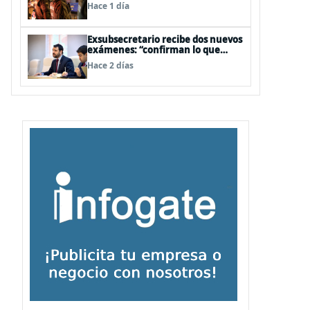
legislativa y fast track de
Hace 1 día
proyectos
Exsubsecretario recibe dos nuevos
exámenes: “confirman lo que
siempre he dicho que no consumo
Hace 2 días
droga”