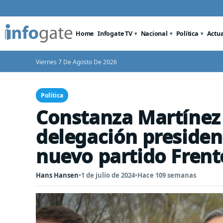
Home
Infogate TV
Nacional
Política
Actu
Viernes 7 De Agosto De 2026
Política
Constanza Martínez 
delegación presidenc
nuevo partido Frent
Hans Hansen
•
1 de julio de 2024
•
Hace 109 semanas