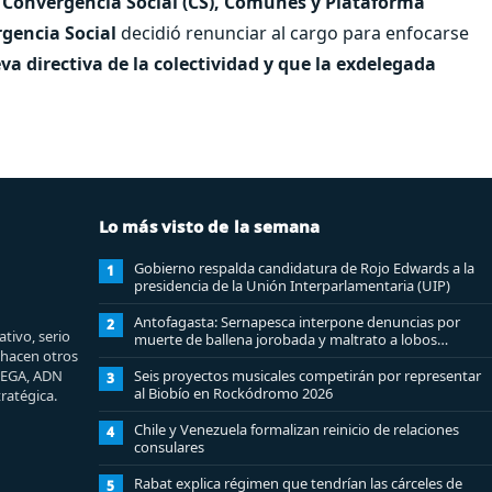
 Convergencia Social (CS), Comunes y Plataforma
gencia Social
decidió renunciar al cargo para enfocarse
va directiva de la colectividad y que la exdelegada
Lo más visto de la semana
Gobierno respalda candidatura de Rojo Edwards a la
1
presidencia de la Unión Interparlamentaria (UIP)
Antofagasta: Sernapesca interpone denuncias por
2
tivo, serio
muerte de ballena jorobada y maltrato a lobos
e hacen otros
marinos
MEGA, ADN
Seis proyectos musicales competirán por representar
3
al Biobío en Rockódromo 2026
ratégica.
Chile y Venezuela formalizan reinicio de relaciones
4
consulares
Rabat explica régimen que tendrían las cárceles de
5