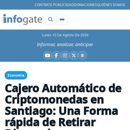
CONTRATE PUBLICIDAD
DONACIONES
QUIÉNES SOMOS
Lunes 10 De Agosto De 2026
Informar, analizar, anticipar
B
YouTube
Facebook
Instagram
X
Bluesky
Economía
Cajero Automático de
Criptomonedas en
Santiago: Una Forma
rápida de Retirar