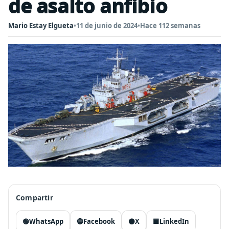
de asalto anfibio
Mario Estay Elgueta
•
11 de junio de 2024
•
Hace 112 semanas
Compartir
🟢
WhatsApp
🔵
Facebook
⚫
X
🟦
LinkedIn