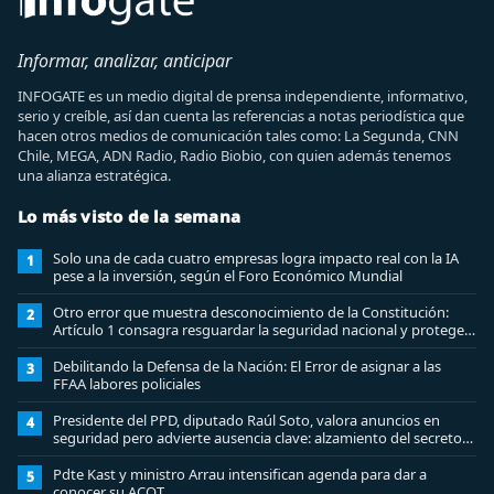
Informar, analizar, anticipar
INFOGATE es un medio digital de prensa independiente, informativo,
serio y creíble, así dan cuenta las referencias a notas periodística que
hacen otros medios de comunicación tales como: La Segunda, CNN
Chile, MEGA, ADN Radio, Radio Biobio, con quien además tenemos
una alianza estratégica.
Lo más visto de la semana
Solo una de cada cuatro empresas logra impacto real con la IA
1
pese a la inversión, según el Foro Económico Mundial
Otro error que muestra desconocimiento de la Constitución:
2
Artículo 1 consagra resguardar la seguridad nacional y proteger
a los ciudadanos
Debilitando la Defensa de la Nación: El Error de asignar a las
3
FFAA labores policiales
Presidente del PPD, diputado Raúl Soto, valora anuncios en
4
seguridad pero advierte ausencia clave: alzamiento del secreto
bancario
Pdte Kast y ministro Arrau intensifican agenda para dar a
5
conocer su ACOT