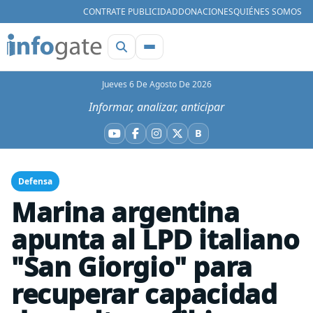
CONTRATE PUBLICIDAD
DONACIONES
QUIÉNES SOMOS
Jueves 6 De Agosto De 2026
Informar, analizar, anticipar
B
YouTube
Facebook
Instagram
X
Bluesky
Defensa
Marina argentina
apunta al LPD italiano
"San Giorgio" para
recuperar capacidad