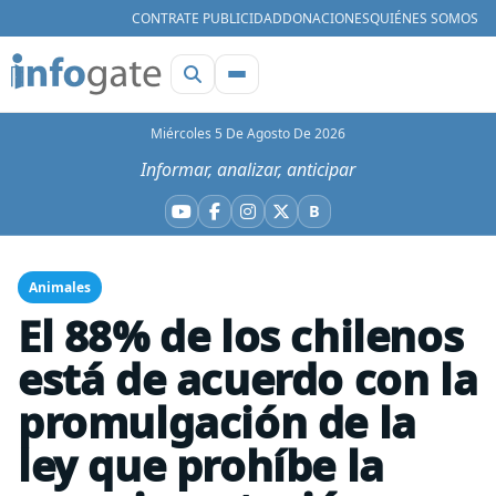
CONTRATE PUBLICIDAD
DONACIONES
QUIÉNES SOMOS
Miércoles 5 De Agosto De 2026
Informar, analizar, anticipar
B
YouTube
Facebook
Instagram
X
Bluesky
Animales
El 88% de los chilenos
está de acuerdo con la
promulgación de la
ley que prohíbe la