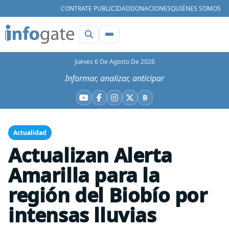
CONTRATE PUBLICIDAD
DONACIONES
QUIÉNES SOMOS
Jueves 6 De Agosto De 2026
Informar, analizar, anticipar
B
YouTube
Facebook
Instagram
X
Bluesky
Actualidad
Actualizan Alerta
Amarilla para la
región del Biobío por
intensas lluvias