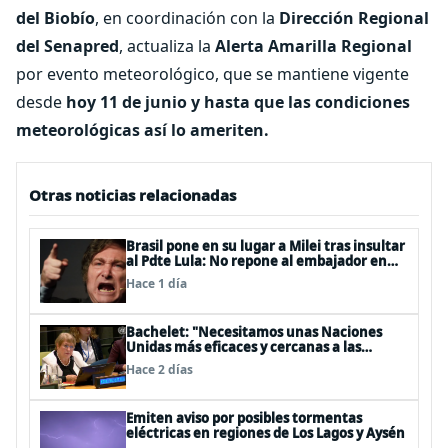
del Biobío
, en coordinación con la
Dirección Regional
del Senapred
, actualiza la
Alerta Amarilla Regional
por evento meteorológico, que se mantiene vigente
desde
hoy 11 de junio y hasta que las condiciones
meteorológicas así lo ameriten.
Otras noticias relacionadas
Brasil pone en su lugar a Milei tras insultar
al Pdte Lula: No repone al embajador en
BBSS y rebaja la relación bilateral
Hace 1 día
Bachelet: "Necesitamos unas Naciones
Unidas más eficaces y cercanas a las
personas"
Hace 2 días
Emiten aviso por posibles tormentas
eléctricas en regiones de Los Lagos y Aysén