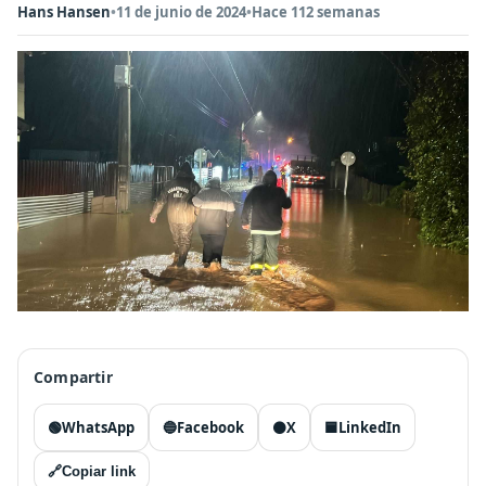
Hans Hansen
•
11 de junio de 2024
•
Hace 112 semanas
Compartir
🟢
WhatsApp
🔵
Facebook
⚫
X
🟦
LinkedIn
🔗
Copiar link