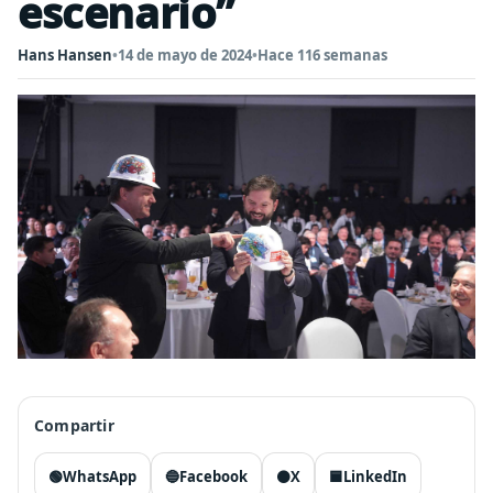
escenario”
Hans Hansen
•
14 de mayo de 2024
•
Hace 116 semanas
Compartir
🟢
WhatsApp
🔵
Facebook
⚫
X
🟦
LinkedIn