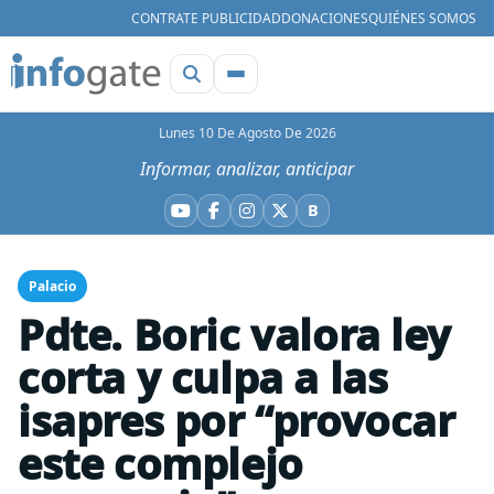
CONTRATE PUBLICIDAD
DONACIONES
QUIÉNES SOMOS
Lunes 10 De Agosto De 2026
Informar, analizar, anticipar
B
YouTube
Facebook
Instagram
X
Bluesky
Palacio
Pdte. Boric valora ley
corta y culpa a las
isapres por “provocar
este complejo