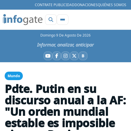
CONTRATE PUBLICIDAD
DONACIONES
QUIÉNES SOMOS
Domingo 9 De Agosto De 2026
Informar, analizar, anticipar
B
YouTube
Facebook
Instagram
X
Bluesky
Mundo
Pdte. Putin en su
discurso anual a la AF:
"Un orden mundial
estable es imposible