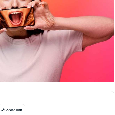
🔗
Copiar link