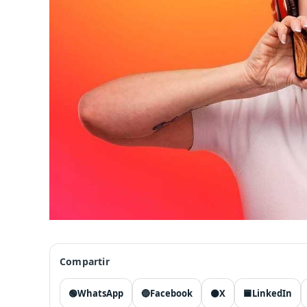
Compartir
🟢
WhatsApp
🔵
Facebook
⚫
X
🟦
LinkedIn