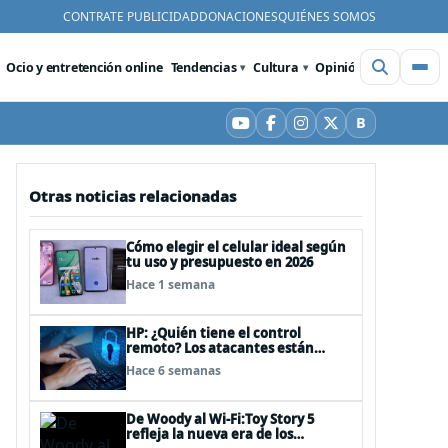
CONTRATE PUBLICIDAD
DONACIONES
QUIÉNES SOMOS
Ocio y entretención online
Tendencias
Cultura
Opinión
Videos
De
B
YouTube
Facebook
Instagram
X
Bluesky
Otras noticias relacionadas
Cómo elegir el celular ideal según
tu uso y presupuesto en 2026
Hace 1 semana
HP: ¿Quién tiene el control
remoto? Los atacantes están
convirtiendo herramientas
Hace 6 semanas
legítimas de acceso remoto en
puertas alternativas
De Woody al Wi-Fi:Toy Story 5
refleja la nueva era de los