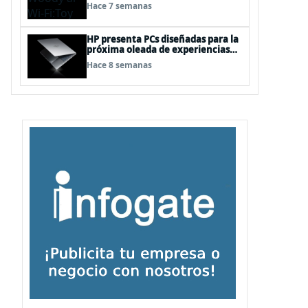
“juguetes digitales”
Hace 7 semanas
HP presenta PCs diseñadas para la
próxima oleada de experiencias
en Windows PC, impulsadas por
Hace 8 semanas
NVIDIA RTX Spark™