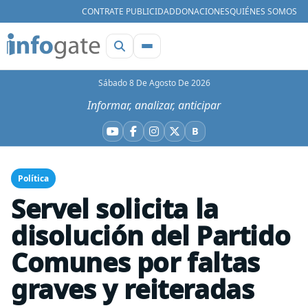
CONTRATE PUBLICIDAD
DONACIONES
QUIÉNES SOMOS
Sábado 8 De Agosto De 2026
Informar, analizar, anticipar
B
YouTube
Facebook
Instagram
X
Bluesky
Política
Servel solicita la
disolución del Partido
Comunes por faltas
graves y reiteradas