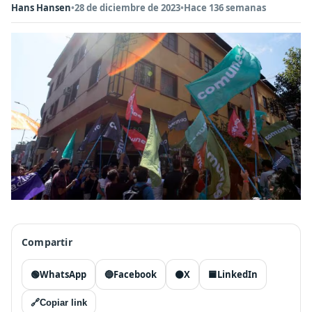
Hans Hansen
•
28 de diciembre de 2023
•
Hace 136 semanas
Compartir
🟢
WhatsApp
🔵
Facebook
⚫
X
🟦
LinkedIn
🔗
Copiar link