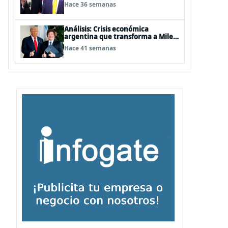
acepta ningún tipo de tutelaje"
Hace 36 semanas
Análisis: Crisis económica
argentina que transforma a Milei
solo en un mito
Hace 41 semanas