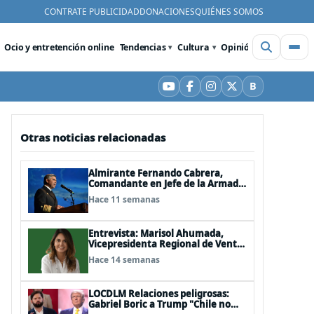
CONTRATE PUBLICIDAD
DONACIONES
QUIÉNES SOMOS
Ocio y entretención online
Tendencias
Cultura
Opinión
Videos
De
B
YouTube
Facebook
Instagram
X
Bluesky
Otras noticias relacionadas
Almirante Fernando Cabrera,
Comandante en Jefe de la Armada:
"Somos una nación Americana,
Hace 11 semanas
Polinésica y Antártica; bioceánica
y tricontinental, cuyo destino se
definen en el mar"
Entrevista: Marisol Ahumada,
Vicepresidenta Regional de Ventas
de Herbalife para Centro y
Hace 14 semanas
Sudamérica
LOCDLM Relaciones peligrosas:
Gabriel Boric a Trump "Chile no