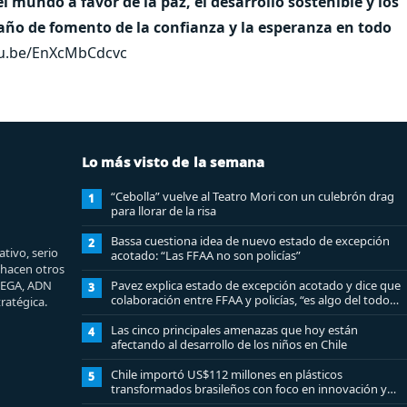
mundo a favor de la paz, el desarrollo sostenible y los
ño de fomento de la confianza y la esperanza en todo
tu.be/EnXcMbCdcvc
Lo más visto de la semana
“Cebolla” vuelve al Teatro Mori con un culebrón drag
1
para llorar de la risa
Bassa cuestiona idea de nuevo estado de excepción
2
tivo, serio
acotado: “Las FFAA no son policías”
e hacen otros
MEGA, ADN
Pavez explica estado de excepción acotado y dice que
3
colaboración entre FFAA y policías, “es algo del todo
ratégica.
pertinente analizar”
Las cinco principales amenazas que hoy están
4
afectando al desarrollo de los niños en Chile
Chile importó US$112 millones en plásticos
5
transformados brasileños con foco en innovación y
sostenibilidad