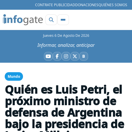
CONTRATE PUBLICIDAD
DONACIONES
QUIÉNES SOMOS
Jueves 6 De Agosto De 2026
Informar, analizar, anticipar
B
YouTube
Facebook
Instagram
X
Bluesky
Mundo
Quién es Luis Petri, el
próximo ministro de
defensa de Argentina
bajo la presidencia de