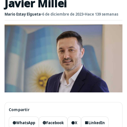
Javier Millei
Mario Estay Elgueta
•
6 de diciembre de 2023
•
Hace 139 semanas
Compartir
🟢
WhatsApp
🔵
Facebook
⚫
X
🟦
LinkedIn