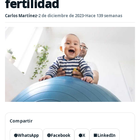
fertilidad
Carlos Martínez
•
2 de diciembre de 2023
•
Hace 139 semanas
Compartir
🟢
WhatsApp
🔵
Facebook
⚫
X
🟦
LinkedIn