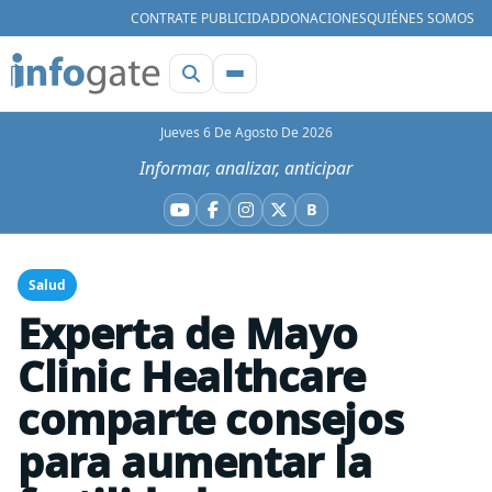
CONTRATE PUBLICIDAD
DONACIONES
QUIÉNES SOMOS
Jueves 6 De Agosto De 2026
Informar, analizar, anticipar
B
YouTube
Facebook
Instagram
X
Bluesky
Salud
Experta de Mayo
Clinic Healthcare
comparte consejos
para aumentar la