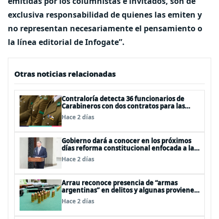
emitidas por los columnistas e invitados, son de
exclusiva responsabilidad de quienes las emiten y
no representan necesariamente el pensamiento o
la línea editorial de Infogate”.
Otras noticias relacionadas
Contraloría detecta 36 funcionarios de
Carabineros con dos contratos para las
mismas funciones
Hace 2 días
Gobierno dará a conocer en los próximos
días reforma constitucional enfocada a la
seguridad
Hace 2 días
Arrau reconoce presencia de “armas
argentinas” en delitos y algunas provienen
de FFAA y policías trasandinas
Hace 2 días