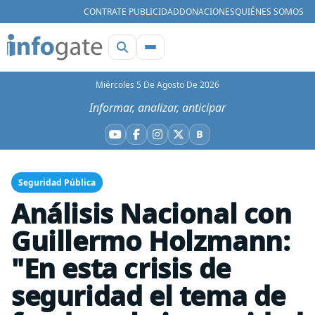
CONTRATE PUBLICIDAD
DONACIONES
QUIÉNES SOMOS
Miércoles 5 De Agosto De 2026
Informar, analizar, anticipar
B
YouTube
Facebook
Instagram
X
Bluesky
Seguridad Pública
Análisis Nacional con
Guillermo Holzmann:
"En esta crisis de
seguridad el tema de