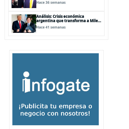
acepta ningún tipo de tutelaje"
Hace 36 semanas
Análisis: Crisis económica
argentina que transforma a Milei
solo en un mito
Hace 41 semanas