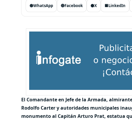
🟢
WhatsApp
🔵
Facebook
⚫
X
🟦
LinkedIn
El Comandante en Jefe de la Armada, almirante 
Rodolfo Carter y autoridades municipales inau
monumento al Capitán Arturo Prat, estatua que