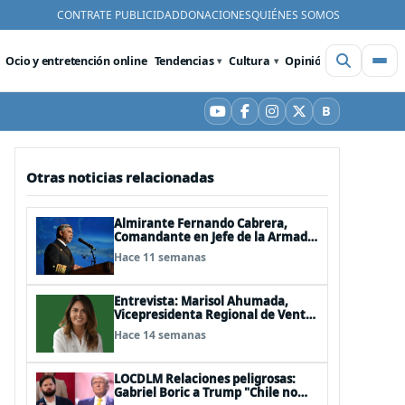
CONTRATE PUBLICIDAD
DONACIONES
QUIÉNES SOMOS
Ocio y entretención online
Tendencias
Cultura
Opinión
Videos
De
B
YouTube
Facebook
Instagram
X
Bluesky
Otras noticias relacionadas
Almirante Fernando Cabrera,
Comandante en Jefe de la Armada:
"Somos una nación Americana,
Hace 11 semanas
Polinésica y Antártica; bioceánica
y tricontinental, cuyo destino se
definen en el mar"
Entrevista: Marisol Ahumada,
Vicepresidenta Regional de Ventas
de Herbalife para Centro y
Hace 14 semanas
Sudamérica
LOCDLM Relaciones peligrosas:
Gabriel Boric a Trump "Chile no