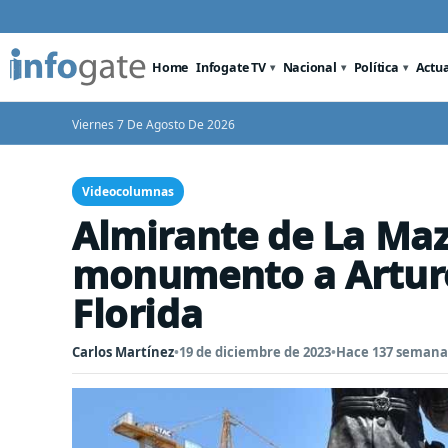
Home
Infogate TV
Nacional
Política
Actu
Viernes 7 De Agosto De 2026
Videocolumnas
Almirante de La Ma
monumento a Arturo
Florida
Carlos Martínez
•
19 de diciembre de 2023
•
Hace 137 semana