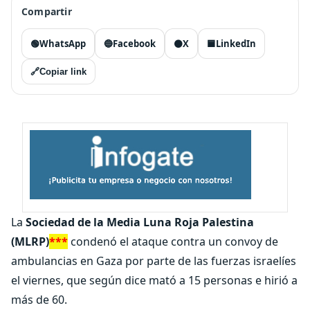
Compartir
🟢
WhatsApp
🔵
Facebook
⚫
X
🟦
LinkedIn
🔗
Copiar link
La
Sociedad de la Media Luna Roja Palestina
(MLRP)
***
condenó el ataque contra un convoy de
ambulancias en Gaza por parte de las fuerzas israelíes
el viernes, que según dice mató a 15 personas e hirió a
más de 60.