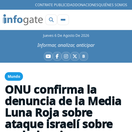
CONTRATE PUBLICIDAD
DONACIONES
QUIÉNES SOMOS
Jueves 6 De Agosto De 2026
Informar, analizar, anticipar
B
YouTube
Facebook
Instagram
X
Bluesky
Mundo
ONU confirma la
denuncia de la Media
Luna Roja sobre
ataque israelí sobre