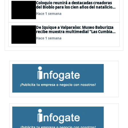
Coloquio reunirá a destacadas creadoras
del Biobío para los cien años del natalicio
del artista textil y artesano tomecino
Hace 1 semana
Héctor Herrera “El Pajarero”
De Iquique a Valparaíso: Museo Baburizza
recibe muestra multimedial "Las Cumbias
que escuchamos allá arriba"
Hace 1 semana