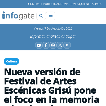
CONTRATE PUBLICIDAD
DONACIONES
QUIÉNES SOMOS
Viernes 7 De Agosto De 2026
Informar, analizar, anticipar
B
YouTube
Facebook
Instagram
X
Bluesky
Cultura
Nueva versión de
Festival de Artes
Escénicas Grisú pone
el foco en la memoria