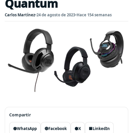
Quantum
Carlos Martínez
•
24 de agosto de 2023
•
Hace 154 semanas
Compartir
🟢
WhatsApp
🔵
Facebook
⚫
X
🟦
LinkedIn