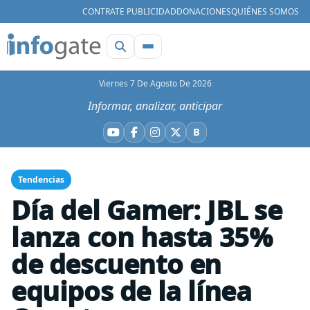
CONTRATE PUBLICIDAD
DONACIONES
QUIÉNES SOMOS
Viernes 7 De Agosto De 2026
Informar, analizar, anticipar
B
YouTube
Facebook
Instagram
X
Bluesky
Tendencias
Día del Gamer: JBL se
lanza con hasta 35%
de descuento en
equipos de la línea