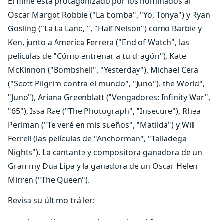
El filme está protagonizado por los nominados al
Oscar Margot Robbie ("La bomba", "Yo, Tonya") y Ryan
Gosling ("La La Land, ", "Half Nelson") como Barbie y
Ken, junto a America Ferrera ("End of Watch", las
películas de "Cómo entrenar a tu dragón"), Kate
McKinnon ("Bombshell", "Yesterday"), Michael Cera
("Scott Pilgrim contra el mundo", "Juno"). the World",
"Juno"), Ariana Greenblatt ("Vengadores: Infinity War",
"65"), Issa Rae ("The Photograph", "Insecure"), Rhea
Perlman ("Te veré en mis sueños", "Matilda") y Will
Ferrell (las películas de "Anchorman", "Talladega
Nights"). La cantante y compositora ganadora de un
Grammy Dua Lipa y la ganadora de un Oscar Helen
Mirren ("The Queen").
Revisa su último tráiler: