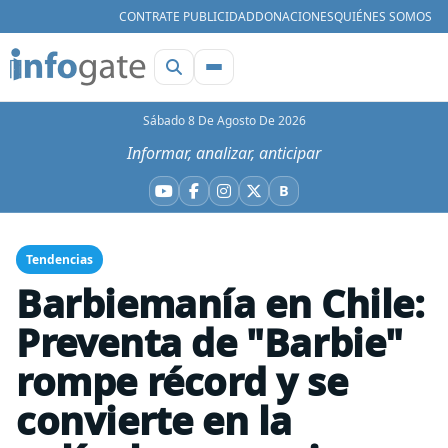
CONTRATE PUBLICIDAD
DONACIONES
QUIÉNES SOMOS
Sábado 8 De Agosto De 2026
Informar, analizar, anticipar
B
YouTube
Facebook
Instagram
X
Bluesky
Tendencias
Barbiemanía en Chile:
Preventa de "Barbie"
rompe récord y se
convierte en la