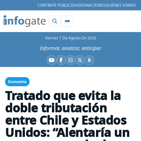
CONTRATE PUBLICIDAD
DONACIONES
QUIÉNES SOMOS
Viernes 7 De Agosto De 2026
Informar, analizar, anticipar
B
YouTube
Facebook
Instagram
X
Bluesky
Economía
Tratado que evita la
doble tributación
entre Chile y Estados
Unidos: “Alentaría un