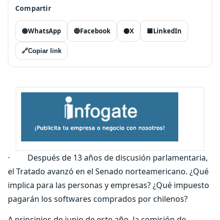
Compartir
🟢
WhatsApp
🔵
Facebook
⚫
X
🟦
LinkedIn
🔗
Copiar link
· Después de 13 años de discusión parlamentaria,
el Tratado avanzó en el Senado norteamericano. ¿Qué
implica para las personas y empresas? ¿Qué impuesto
pagarán los softwares comprados por chilenos?
A principios de junio de este año, la comisión de