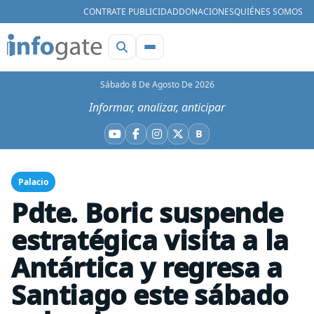
CONTRATE PUBLICIDAD
DONACIONES
QUIÉNES SOMOS
Sábado 8 De Agosto De 2026
Informar, analizar, anticipar
B
YouTube
Facebook
Instagram
X
Bluesky
Palacio
Pdte. Boric suspende
estratégica visita a la
Antártica y regresa a
Santiago este sábado