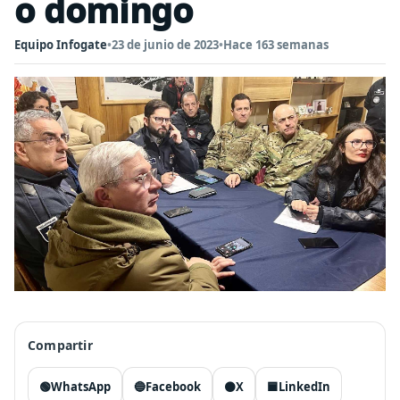
o domingo
Equipo Infogate
•
23 de junio de 2023
•
Hace 163 semanas
Compartir
🟢
WhatsApp
🔵
Facebook
⚫
X
🟦
LinkedIn