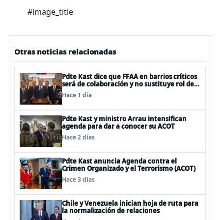
#image_title
Otras noticias relacionadas
Pdte Kast dice que FFAA en barrios críticos
será de colaboración y no sustituye rol de
policías en control del orden público
Hace 1 día
Pdte Kast y ministro Arrau intensifican
agenda para dar a conocer su ACOT
Hace 2 días
Pdte Kast anuncia Agenda contra el
Crimen Organizado y el Terrorismo (ACOT)
Hace 3 días
Chile y Venezuela inician hoja de ruta para
la normalización de relaciones