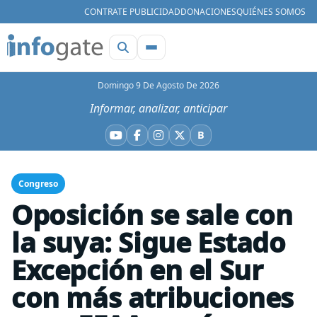
CONTRATE PUBLICIDAD
DONACIONES
QUIÉNES SOMOS
Domingo 9 De Agosto De 2026
Informar, analizar, anticipar
B
YouTube
Facebook
Instagram
X
Bluesky
Congreso
Oposición se sale con
la suya: Sigue Estado
Excepción en el Sur
con más atribuciones