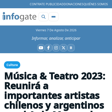
CONTRATE PUBLICIDAD
DONACIONES
QUIÉNES SOMOS
Viernes 7 De Agosto De 2026
Informar, analizar, anticipar
B
YouTube
Facebook
Instagram
X
Bluesky
Cultura
Música & Teatro 2023:
Reunirá a
importantes artistas
chilenos y argentinos