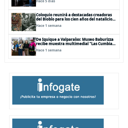
Hace 5 días
Coloquio reunirá a destacadas creadoras
del Biobío para los cien años del natalicio
del artista textil y artesano tomecino
Hace 1 semana
Héctor Herrera “El Pajarero”
De Iquique a Valparaíso: Museo Baburizza
recibe muestra multimedial "Las Cumbias
que escuchamos allá arriba"
Hace 1 semana