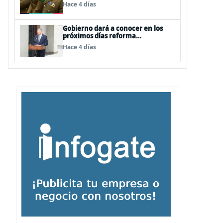
dos contratos para las mismas
Hace 4 días
funciones
Gobierno dará a conocer en los
próximos días reforma
constitucional enfocada a la
Hace 4 días
seguridad