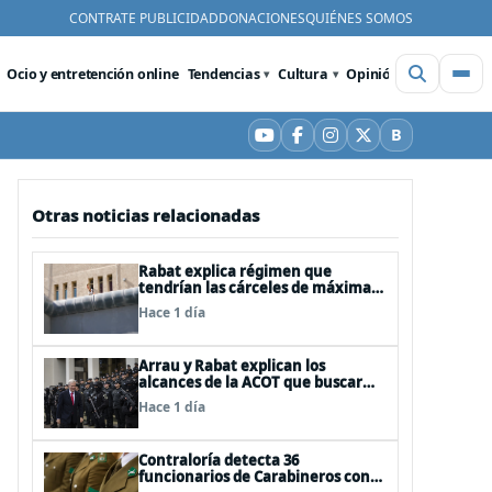
CONTRATE PUBLICIDAD
DONACIONES
QUIÉNES SOMOS
Ocio y entretención online
Tendencias
Cultura
Opinión
Videos
De
B
YouTube
Facebook
Instagram
X
Bluesky
Otras noticias relacionadas
Rabat explica régimen que
tendrían las cárceles de máxima
seguridad
Hace 1 día
Arrau y Rabat explican los
alcances de la ACOT que buscar
reforzar la seguridad
Hace 1 día
Contraloría detecta 36
funcionarios de Carabineros con