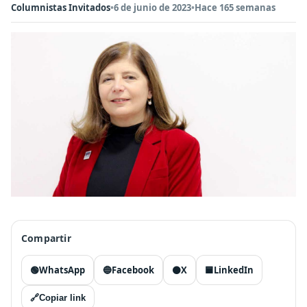
Columnistas Invitados
•
6 de junio de 2023
•
Hace 165 semanas
Compartir
🟢
WhatsApp
🔵
Facebook
⚫
X
🟦
LinkedIn
🔗
Copiar link