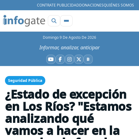
CONTRATE PUBLICIDAD
DONACIONES
QUIÉNES SOMOS
Domingo 9 De Agosto De 2026
Informar, analizar, anticipar
B
YouTube
Facebook
Instagram
X
Bluesky
Seguridad Pública
¿Estado de excepción
en Los Ríos? "Estamos
analizando qué
vamos a hacer en la