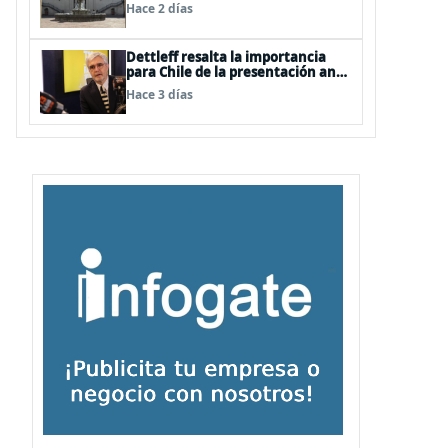
Hace 2 días
Dettleff resalta la importancia
para Chile de la presentación ante
la ONU de la Plataforma
Hace 3 días
Continental Extendida del
Archipiélago Juan Fernández