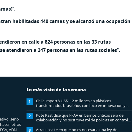
camas)
”.
tran habilitadas 440 camas y se alcanzó una ocupación
endieron en calle a 824 personas en las 33 rutas
 se atendieron a 247 personas en las rutas sociales
”.
Lo más visto de la semana
Chile importó US$112 millones en plásticos
1
transformados brasileños con foco en innovación y
sostenibilidad
Pdte Kast dice que FFAA en barrios críticos será de
2
tivo, serio
colaboración y no sustituye rol de policías en control
e hacen otros
del orden público
MEGA, ADN
Arrau insiste en que no es necesaria una ley de
3