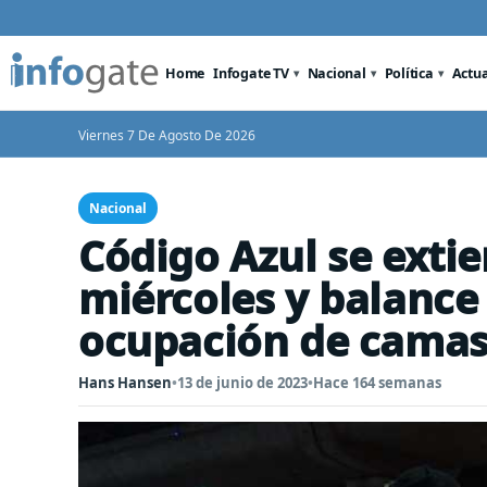
Home
Infogate TV
Nacional
Política
Actu
Viernes 7 De Agosto De 2026
Nacional
Código Azul se ext
miércoles y balance
ocupación de cama
Hans Hansen
•
13 de junio de 2023
•
Hace 164 semanas