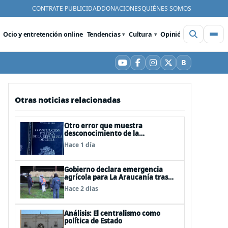
CONTRATE PUBLICIDAD
DONACIONES
QUIÉNES SOMOS
Ocio y entretención online
Tendencias
Cultura
Opinión
Videos
De
B
YouTube
Facebook
Instagram
X
Bluesky
Otras noticias relacionadas
Otro error que muestra
desconocimiento de la
Constitución: Artículo 1 consagra
Hace 1 día
resguardar la seguridad nacional y
proteger a los ciudadanos
Gobierno declara emergencia
agrícola para La Araucanía tras
desastres por pasos de sistemas
Hace 2 días
frontales
Análisis: El centralismo como
política de Estado