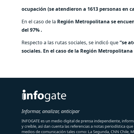
ocupación (se atendieron a 1613 personas en 
En el caso de la
Región Metropolitana se encuen
del 97% .
Respecto a las rutas sociales, se indicó que
“se at
sociales. En el caso de la Región Metropolitana
Informar, analizar, anticipar
INFOGATE es un medio digital de prensa independiente, informa
y creíble, así dan cuenta las referencias a notas periodística qu
medios de comunicación tales como: La Segunda, CNN Chile, 