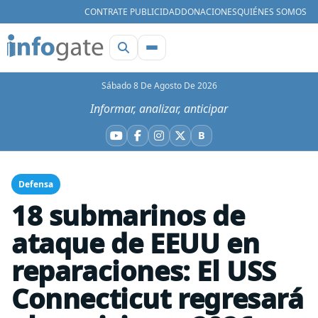
CONTRATE PUBLICIDAD
DONACIONES
QUIÉNES SOMOS
Sábado 8 De Agosto De 2026
Informar, analizar, anticipar
B
YouTube
Facebook
Instagram
X
Bluesky
Defensa
18 submarinos de
ataque de EEUU en
reparaciones: El USS
Connecticut regresará