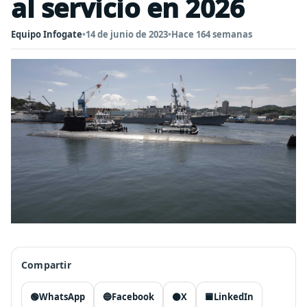
al servicio en 2026
Equipo Infogate
•
14 de junio de 2023
•
Hace 164 semanas
Compartir
🟢
WhatsApp
🔵
Facebook
⚫
X
🟦
LinkedIn