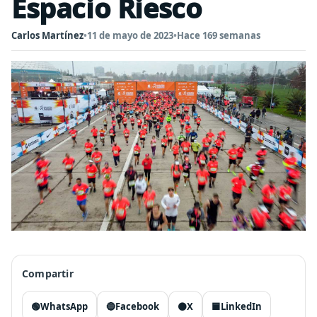
Espacio Riesco
Carlos Martínez
•
11 de mayo de 2023
•
Hace 169 semanas
Compartir
🟢
WhatsApp
🔵
Facebook
⚫
X
🟦
LinkedIn