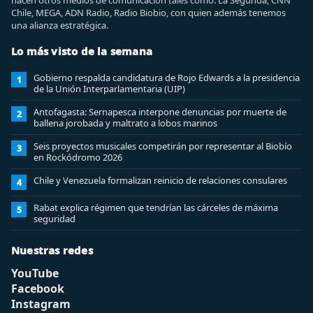
hacen otros medios de comunicación tales como: La Segunda, CNN
Chile, MEGA, ADN Radio, Radio Biobio, con quien además tenemos
una alianza estratégica.
Lo más visto de la semana
Gobierno respalda candidatura de Rojo Edwards a la presidencia
1
de la Unión Interparlamentaria (UIP)
Antofagasta: Sernapesca interpone denuncias por muerte de
2
ballena jorobada y maltrato a lobos marinos
Seis proyectos musicales competirán por representar al Biobío
3
en Rockódromo 2026
Chile y Venezuela formalizan reinicio de relaciones consulares
4
Rabat explica régimen que tendrían las cárceles de máxima
5
seguridad
Nuestras redes
YouTube
Facebook
Instagram