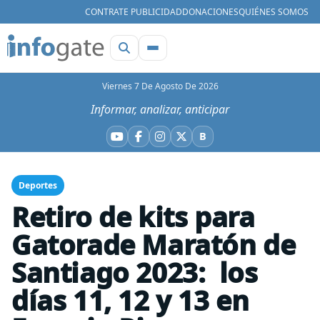
CONTRATE PUBLICIDAD
DONACIONES
QUIÉNES SOMOS
Viernes 7 De Agosto De 2026
Informar, analizar, anticipar
B
YouTube
Facebook
Instagram
X
Bluesky
Deportes
Retiro de kits para
Gatorade Maratón de
Santiago 2023: los
días 11, 12 y 13 en