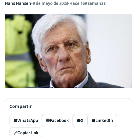
Hans Hansen
•
9 de mayo de 2023
•
Hace 169 semanas
Compartir
🟢
WhatsApp
🔵
Facebook
⚫
X
🟦
LinkedIn
🔗
Copiar link