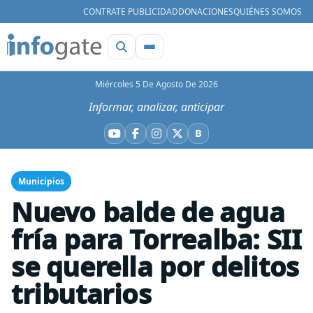
CONTRATE PUBLICIDAD
DONACIONES
QUIÉNES SOMOS
Miércoles 5 De Agosto De 2026
Informar, analizar, anticipar
B
YouTube
Facebook
Instagram
X
Bluesky
Municipios
Nuevo balde de agua
fría para Torrealba: SII
se querella por delitos
tributarios