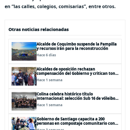
en “las calles, colegios, comisarias”, entre otros.
Otras noticias relacionadas
Alcalde de Coquimbo suspende la Pampilla
y recursos irán para la reconstrucción
Hace 6 días
Alcaldes de oposición rechazan
compensación del Gobierno y critican tono
usado para descalificarlos
Hace 1 semana
Colina celebra histórico título
internacional: selección Sub 16 de vóleibol
campeona invicta en EEUU
Hace 1 semana
Gobierno de Santiago capacita a 200
personas en compostaje comunitario con
"Nos Compostamos Bien II"
Hace 3 semanas