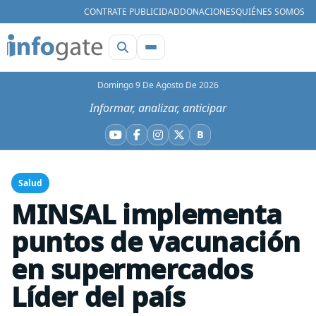
CONTRATE PUBLICIDAD
DONACIONES
QUIÉNES SOMOS
Domingo 9 De Agosto De 2026
Informar, analizar, anticipar
B
YouTube
Facebook
Instagram
X
Bluesky
Salud
MINSAL implementa
puntos de vacunación
en supermercados
Líder del país