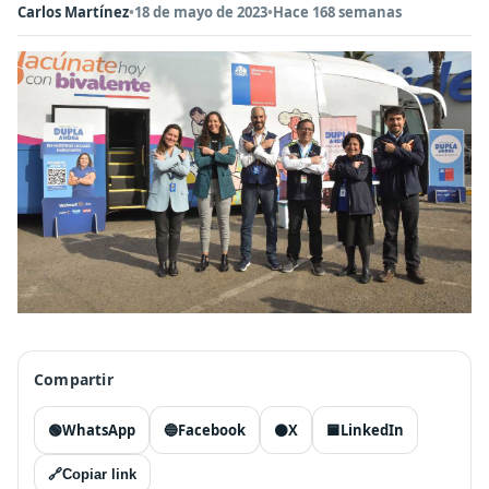
Carlos Martínez
•
18 de mayo de 2023
•
Hace 168 semanas
Compartir
🟢
WhatsApp
🔵
Facebook
⚫
X
🟦
LinkedIn
🔗
Copiar link