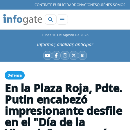
CONTRATE PUBLICIDAD
DONACIONES
QUIÉNES SOMOS
Lunes 10 De Agosto De 2026
Informar, analizar, anticipar
B
YouTube
Facebook
Instagram
X
Bluesky
Defensa
En la Plaza Roja, Pdte.
Putin encabezó
impresionante desfile
en el "Día de la