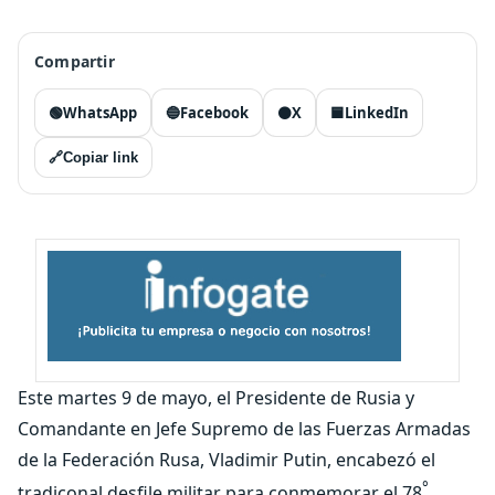
Compartir
🟢
WhatsApp
🔵
Facebook
⚫
X
🟦
LinkedIn
🔗
Copiar link
Este martes 9 de mayo, el Presidente de Rusia y
Comandante en Jefe Supremo de las Fuerzas Armadas
de la Federación Rusa, Vladimir Putin, encabezó el
°
tradiconal desfile militar para conmemorar el 78