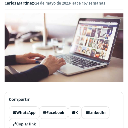
Carlos Martínez
•
24 de mayo de 2023
•
Hace 167 semanas
Compartir
🟢
WhatsApp
🔵
Facebook
⚫
X
🟦
LinkedIn
🔗
Copiar link