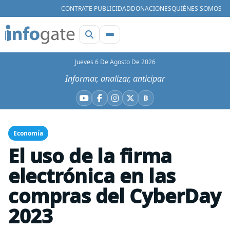
CONTRATE PUBLICIDAD
DONACIONES
QUIÉNES SOMOS
Jueves 6 De Agosto De 2026
Informar, analizar, anticipar
B
YouTube
Facebook
Instagram
X
Bluesky
Economía
El uso de la firma
electrónica en las
compras del CyberDay
2023