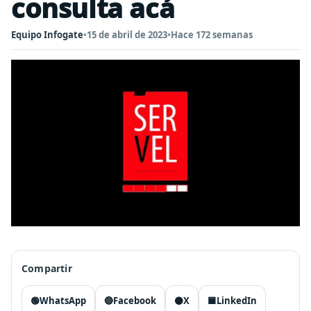
consulta acá
Equipo Infogate
•
15 de abril de 2023
•
Hace 172 semanas
Compartir
🟢
WhatsApp
🔵
Facebook
⚫
X
🟦
LinkedIn