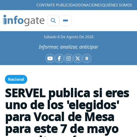
CONTRATE PUBLICIDAD
DONACIONES
QUIÉNES SOMOS
Sábado 8 De Agosto De 2026
Informar, analizar, anticipar
B
YouTube
Facebook
Instagram
X
Bluesky
Nacional
SERVEL publica si eres
uno de los 'elegidos'
para Vocal de Mesa
para este 7 de mayo