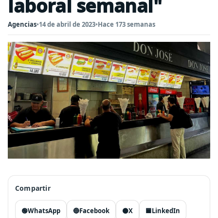
laboral semanal"
Agencias
•
14 de abril de 2023
•
Hace 173 semanas
Compartir
🟢
WhatsApp
🔵
Facebook
⚫
X
🟦
LinkedIn