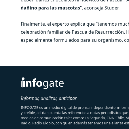
dañino para las mascotas
”, aconseja Studer.
Finalmente, el experto explica que “tenemos much
celebración familiar de Pascua de Resurrección. 
especialmente formulados para su organismo, com
Informar, analizar, anticipar
INFOGATE es un medio digital de prensa independiente, informa
y creíble, así dan cuenta las referencias a notas periodística qu
medios de comunicación tales como: La Segunda, CNN Chile, 
Radio, Radio Biobio, con quien además tenemos una alianza est