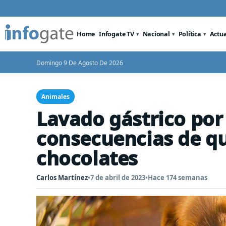
Home
Infogate TV
Nacional
Política
Actu
Domingo 9 De Agosto De 2026
Animales
Lavado gástrico por 
consecuencias de q
chocolates
Carlos Martínez
•
7 de abril de 2023
•
Hace 174 semanas