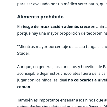
para ser evaluado por un médico veterinario, qu
Alimento prohibido
El
riesgo de intoxicación además crece
en anima
porque hay una mayor proporción de teobromina p
“Mientras mayor porcentaje de cacao tenga el choc
Studer.
Aunque, en general, los conejitos y huevitos de P
aconsejable dejar estos chocolates fuera del alcan
jugar con los niños, es ideal
no colocarlos a nive
coman
.
También es importante enseñar a los niños que a
deben darles chocolates ni huevitos de Pascua. “
A