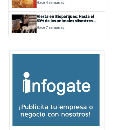
enfermedades que se pueden
Hace 4 semanas
evitar
Alerta en Bioparques: Hasta el
60% de los animales silvestres
podría sufrir desnutrición por
Hace 7 semanas
dietas mal formuladas