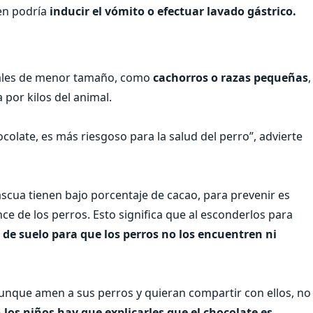
ien podría
inducir el vómito o efectuar lavado gástrico.
les de menor tamaño, como
cachorros o razas pequeñas
,
or kilos del animal.
olate, es más riesgoso para la salud del perro”, advierte
ascua tienen bajo porcentaje de cacao, para prevenir es
ce de los perros. Esto significa que al esconderlos para
l de suelo para que los perros no los encuentren ni
unque amen a sus perros y quieran compartir con ellos, no
 los niños hay que explicarles que el chocolate es