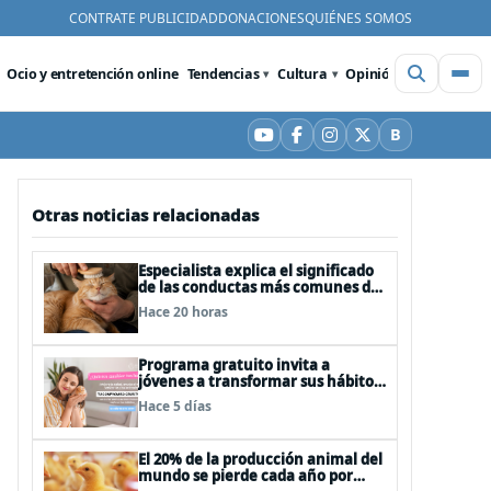
CONTRATE PUBLICIDAD
DONACIONES
QUIÉNES SOMOS
Ocio y entretención online
Tendencias
Cultura
Opinión
Videos
De
B
YouTube
Facebook
Instagram
X
Bluesky
Otras noticias relacionadas
Especialista explica el significado
de las conductas más comunes de
los felinos
Hace 20 horas
Programa gratuito invita a
jóvenes a transformar sus hábitos
de consumo cosmético,
Hace 5 días
alimenticio y de moda
El 20% de la producción animal del
mundo se pierde cada año por