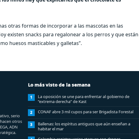
as otras formas de incorporar a las mascotas en las
Hoy existen snacks para regalonear a los perros y que están
o huesos masticables y galletas”.
Lo más visto de la semana
La oposición se une para enfrentar al gobierno de
1
“extrema derecha” de Kast
CONAF abre 3 mil cupos para ser Brigadista Forestal
2
tivo, serio
e hacen otros
Ballenas: los espíritus antiguos que aún enseñan a
3
MEGA, ADN
habitar el mar
ratégica.
Colombia registra varios ataques con drones