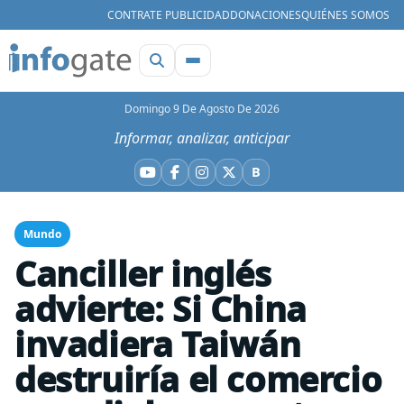
CONTRATE PUBLICIDAD
DONACIONES
QUIÉNES SOMOS
Domingo 9 De Agosto De 2026
Informar, analizar, anticipar
B
YouTube
Facebook
Instagram
X
Bluesky
Mundo
Canciller inglés
advierte: Si China
invadiera Taiwán
destruiría el comercio