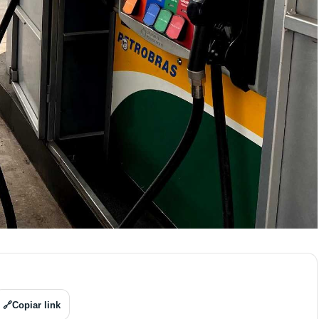
🔗
Copiar link