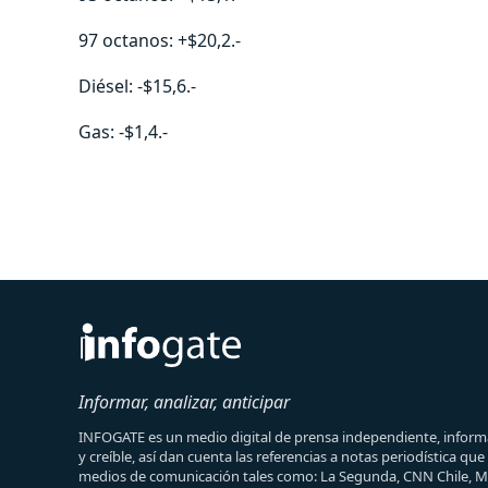
97 octanos: +$20,2.-
Diésel: -$15,6.-
Gas: -$1,4.-
Informar, analizar, anticipar
INFOGATE es un medio digital de prensa independiente, informa
y creíble, así dan cuenta las referencias a notas periodística qu
medios de comunicación tales como: La Segunda, CNN Chile, 