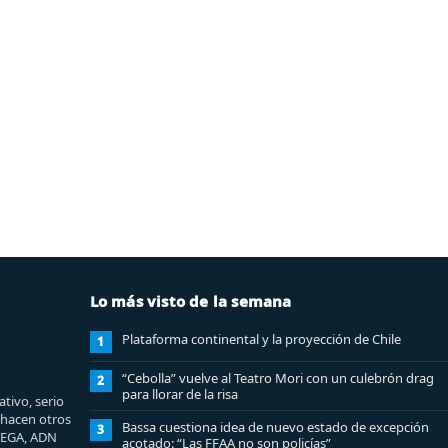
Lo más visto de la semana
Plataforma continental y la proyección de Chile
1
“Cebolla” vuelve al Teatro Mori con un culebrón drag
2
para llorar de la risa
tivo, serio
e hacen otros
Bassa cuestiona idea de nuevo estado de excepción
3
MEGA, ADN
acotado: “Las FFAA no son policías”