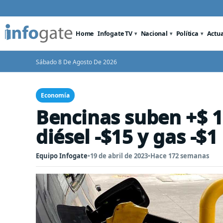
Home
Infogate TV
Nacional
Política
Actu
Sábado 8 De Agosto De 2026
Economía
Bencinas suben +$ 15
diésel -$15 y gas -$1
Equipo Infogate
•
19 de abril de 2023
•
Hace 172 semanas