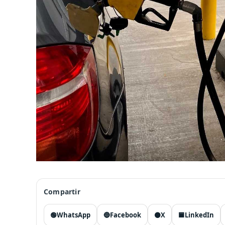
Compartir
🟢
WhatsApp
🔵
Facebook
⚫
X
🟦
LinkedIn