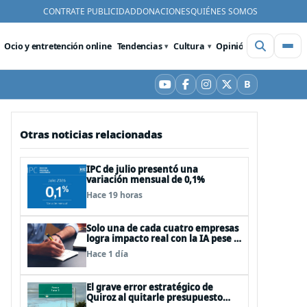
CONTRATE PUBLICIDAD
DONACIONES
QUIÉNES SOMOS
Ocio y entretención online
Tendencias
Cultura
Opinión
Videos
De
B
YouTube
Facebook
Instagram
X
Bluesky
Otras noticias relacionadas
IPC de julio presentó una
variación mensual de 0,1%
Hace 19 horas
Solo una de cada cuatro empresas
logra impacto real con la IA pese a
la inversión, según el Foro
Hace 1 día
Económico Mundial
El grave error estratégico de
Quiroz al quitarle presupuesto