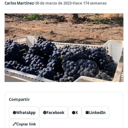
Carlos Martínez
•
30 de marzo de 2023
•
Hace 174 semanas
Compartir
🟢
WhatsApp
🔵
Facebook
⚫
X
🟦
LinkedIn
🔗
Copiar link